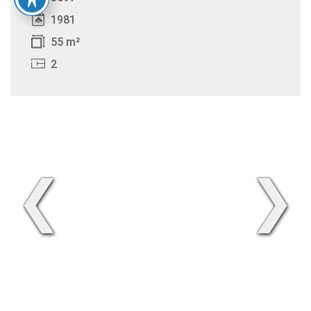
1981
55 m²
2
❮
❯