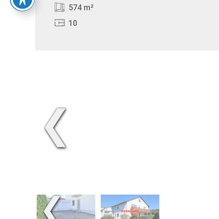
574 m²
10
❮
❮