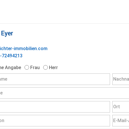
 Eyer
ichter-immobilien.com
-72494213
ne Angabe
Frau
Herr