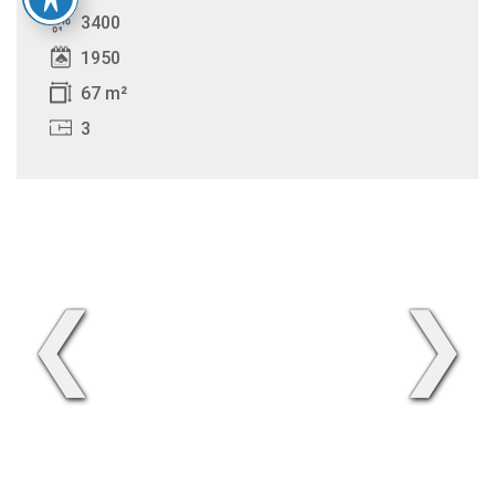
3400
1950
67 m²
3
❮
❯