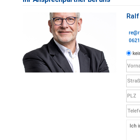
Ralf
re@r
0621
kei