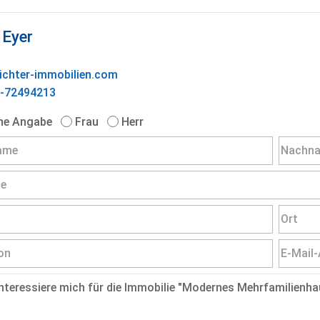
 Eyer
ichter-immobilien.com
-72494213
ne Angabe
Frau
Herr